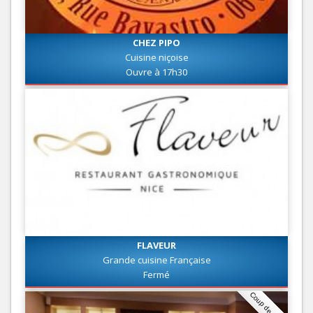
CHEZ PIPO
Cuisine niçoise
Ouvre à 17h30
FLAVEUR
Grande cuisine Française
Fermé
Coup de coeur