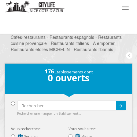
/
Que voulez vous faire ?
/
Sortir
/
Restaurants
/
Cafés-restaurants - Restaurants espagnols - Restaurants
cuisine provençale - Restaurants italiens - A emporter -
Restaurants étoilés MICHELIN - Restaurants libanais
176
Établissements dont
0
ouverts
Submit
Rechercher une marque, un établissement...
Vous recherchez:
Vous souhaitez:
Services
Visiter