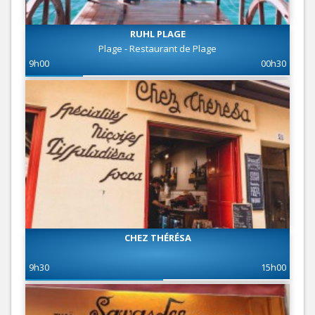
RUHL PLAGE
Plage - Restaurant de Plage
9h00
00h30
CHEZ THÉRÉSA
9h30
15h00