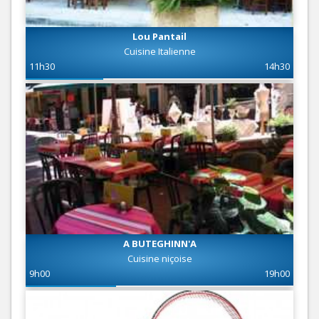
Lou Pantail
Cuisine Italienne
11h30
14h30
A BUTEGHINN'A
Cuisine niçoise
9h00
19h00