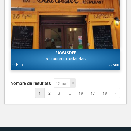
SAWASDEE
Restaurant Thaïlandais
11h00
22h00
Nombre de résultats
12 par
page
1
2
3
...
16
17
18
»