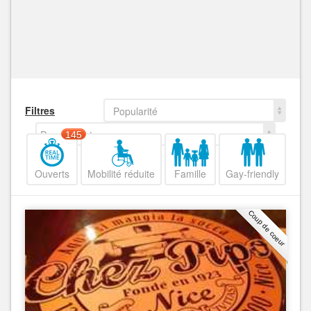
Filtres
Popularité
Decroissant
145
Ouverts
Mobilité réduite
Famille
Gay-friendly
Coup de coeur