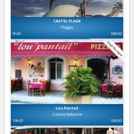
CASTEL PLAGE
Plages
9h00
00h00
Coup de coeur
Lou Pantail
Cuisine Italienne
19h00
00h00