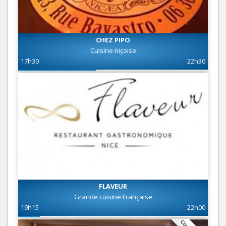
CHEZ PIPO
Cuisine niçoise
17h30
22h30
FLAVEUR
Grande cuisine Française
19h15
22h00