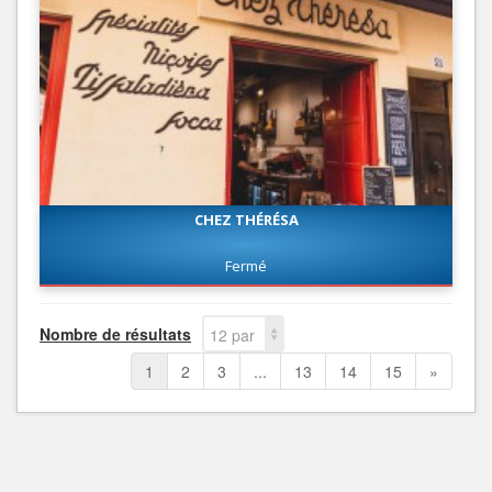
CHEZ THÉRÉSA
Fermé
Nombre de résultats
12 par
page
1
2
3
...
13
14
15
»