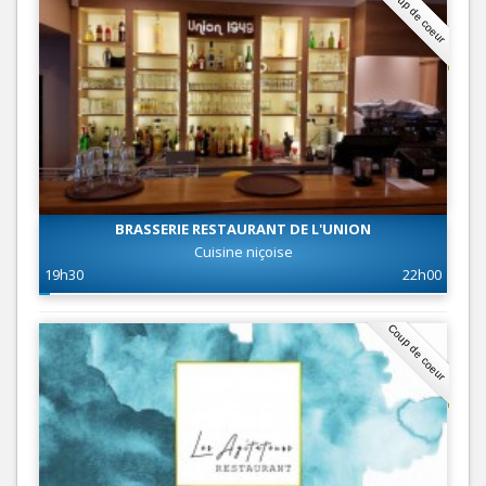
Coup de coeur
BRASSERIE RESTAURANT DE L'UNION
Cuisine niçoise
19h30
22h00
Coup de coeur