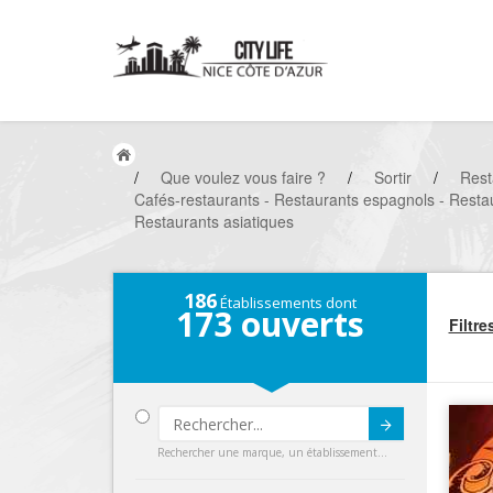
/
Que voulez vous faire ?
/
Sortir
/
Rest
Cafés-restaurants - Restaurants espagnols - Restau
Restaurants asiatiques
186
Établissements dont
173
ouverts
Filtre
Submit
Rechercher une marque, un établissement...