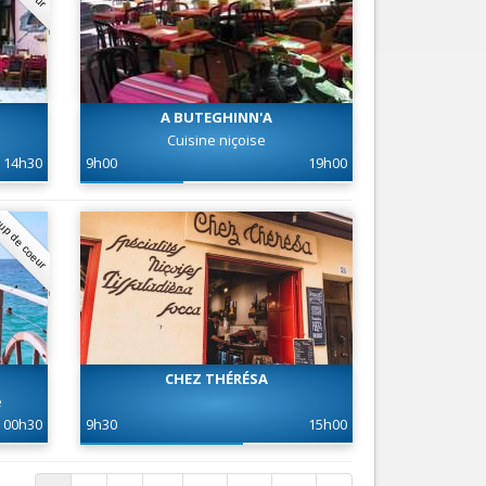
A BUTEGHINN'A
Cuisine niçoise
14h30
9h00
19h00
up de coeur
CHEZ THÉRÉSA
e
00h30
9h30
15h00