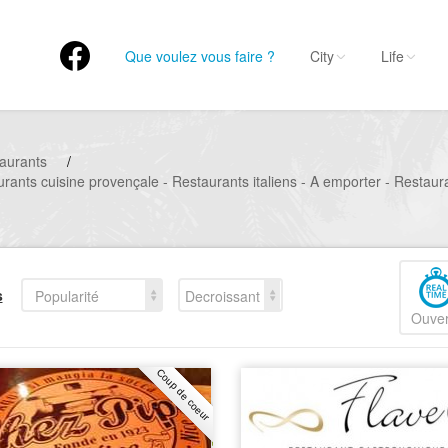
Que voulez vous faire ?
City
Life
aurants
/
rants cuisine provençale - Restaurants italiens - A emporter - Restau
s
Popularité
Decroissant
Ouver
Coup de coeur