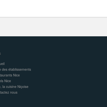
s
eil
e des établissements
taurants Nice
els Nice
, la cuisine Niçoise
tactez nous