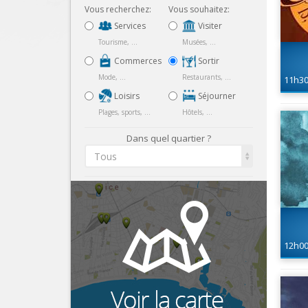
Vous recherchez:
Vous souhaitez:
Services
Visiter
Tourisme, ...
Musées, ...
Commerces
Sortir
Mode, ...
Restaurants, ...
11h3
Loisirs
Séjourner
Plages, sports, ...
Hôtels, ...
Dans quel quartier ?
Tous
12h0