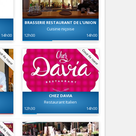
Nice le Carré d’Or
Services
Nice Aéroport
Tourisme, ...
BRASSERIE RESTAURANT DE L'UNION
Cuisine niçoise
14h00
12h00
14h00
up de coeur
Coup de coeur
CHEZ DAVIA
Restaurant Italien
12h30
14h00
up de coeur