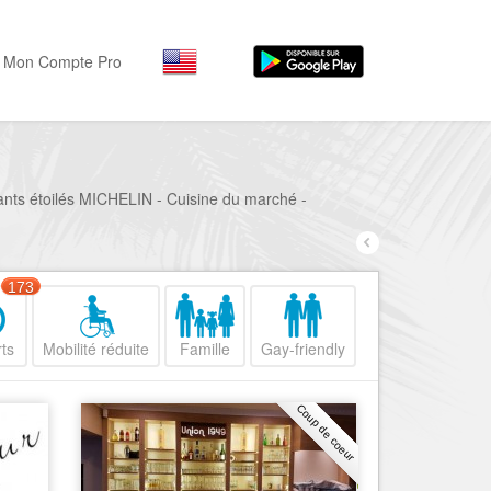
Mon Compte Pro
Par activité
Par quartiers
Nice Promenade des Angl
Séjourner
rants étoilés MICHELIN - Cuisine du marché -
Hôtels, ...
Nice Promenade du Paillo
Visiter
Nice le Port
173
Musées, ...
Nice le Vieux Nice
Sortir
ts
Mobilité réduite
Famille
Gay-friendly
Nice le Coeur de Ville
Restaurants, ...
Nice les Collines Niçoises
Commerces
Coup de coeur
Mode, ...
Nice le petit Marais Niçois
Loisirs
Nice la plaine du Var
Plages, sports, ...