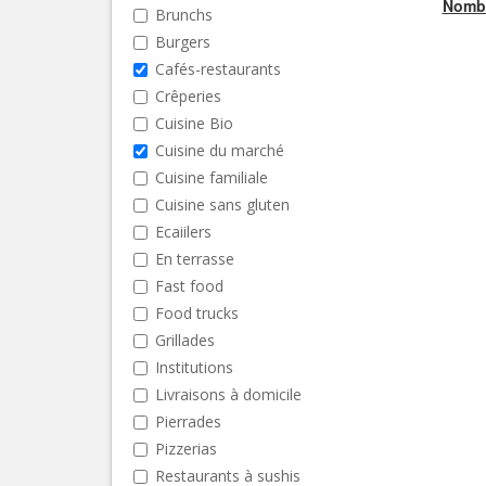
Nombr
Brunchs
Burgers
Cafés-restaurants
Crêperies
Cuisine Bio
Cuisine du marché
Cuisine familiale
Cuisine sans gluten
Ecaiilers
En terrasse
Fast food
Food trucks
Grillades
Institutions
Livraisons à domicile
Pierrades
Pizzerias
Restaurants à sushis