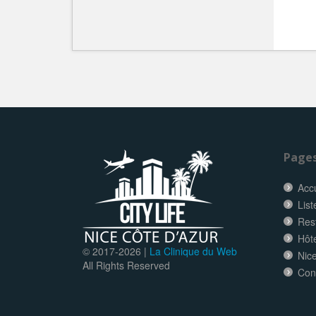
Page
Accu
List
Res
Hôt
© 2017-
2026 |
La Clinique du Web
Nice
All Rights Reserved
Con