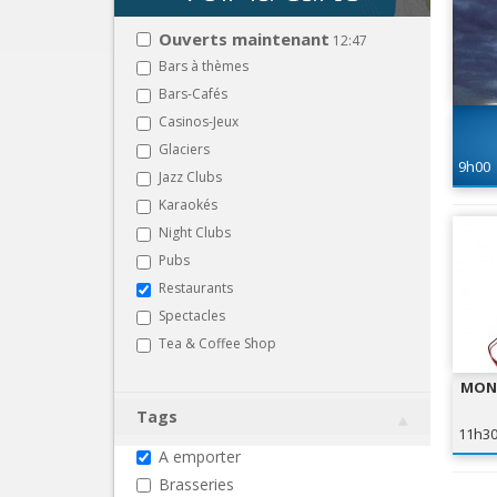
Ouverts maintenant
12:47
Bars à thèmes
Bars-Cafés
Casinos-Jeux
Glaciers
9h00
Jazz Clubs
Karaokés
Night Clubs
Pubs
Restaurants
Spectacles
Tea & Coffee Shop
MONS
Tags
11h3
A emporter
Brasseries