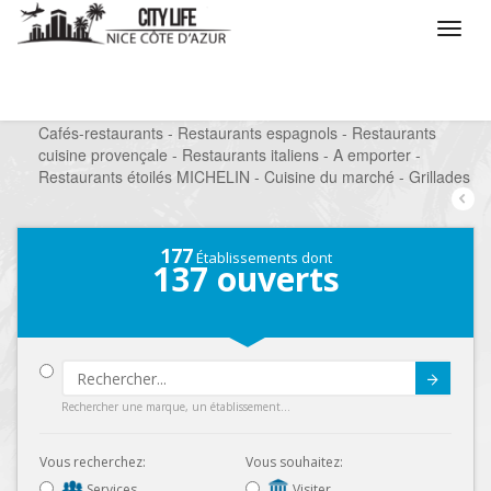
/
Que voulez vous faire ?
/
Sortir
/
Restaurants
/
Cafés-restaurants - Restaurants espagnols - Restaurants
cuisine provençale - Restaurants italiens - A emporter -
Restaurants étoilés MICHELIN - Cuisine du marché - Grillades
177
Établissements dont
137
ouverts
Submit
Rechercher une marque, un établissement...
Vous recherchez:
Vous souhaitez:
Services
Visiter