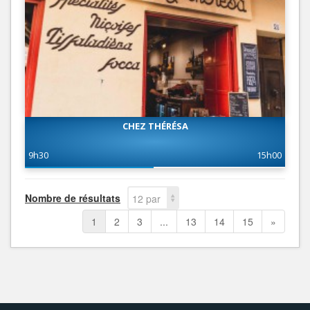
CHEZ THÉRÉSA
9h30
15h00
Nombre de résultats
12 par
page
1
2
3
...
13
14
15
»