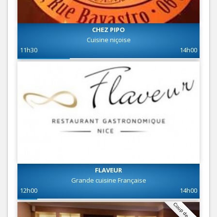
CHEZ PIPO
Cuisine niçoise
11h30
14h00
FLAVEUR
Grande cuisine Française
12h00
14h00
Coup de coeur