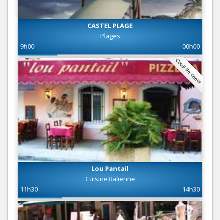
CASTEL PLAGE
Plages
9h00
00h00
Coup de coeur
Lou Pantail
Cuisine Italienne
11h30
14h30