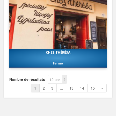
CHEZ THÉRÉSA
Fermé
Nombre de résultats
12 par
page
1
2
3
...
13
14
15
»