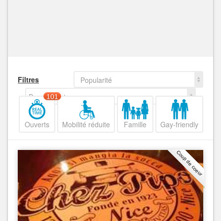
Filtres
Popularité
Decroissant
101
Ouverts
Mobilité réduite
Famille
Gay-friendly
Coup de coeur