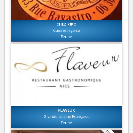
CHEZ PIPO
Cuisine niçoise
Fermé
FLAVEUR
Grande cuisine Française
Fermé