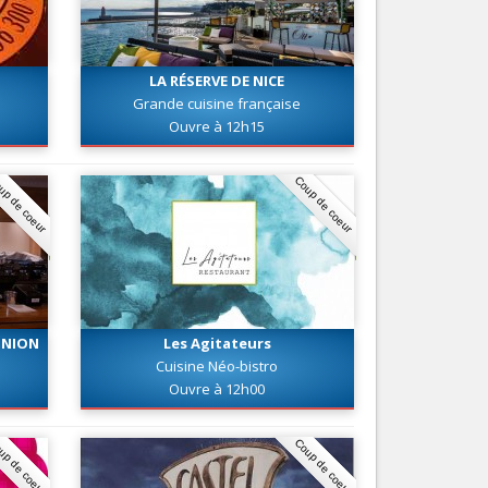
Nice le Carré d’Or
Services
Nice Aéroport
Tourisme, ...
LA RÉSERVE DE NICE
Grande cuisine française
Ouvre à 12h15
up de coeur
Coup de coeur
UNION
Les Agitateurs
Cuisine Néo-bistro
Ouvre à 12h00
up de coeur
Coup de coeur