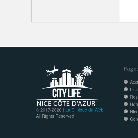
Page
Accu
List
Res
Hôt
© 2017-
2026 |
La Clinique du Web
Nice
All Rights Reserved
Con