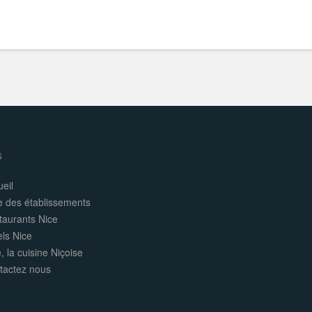
s
eil
e des établissements
taurants Nice
els Nice
, la cuisine Niçoise
tactez nous