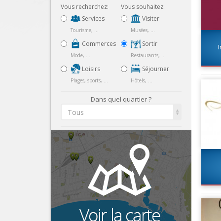
Vous recherchez:
Vous souhaitez:
Services
Visiter
Tourisme, ...
Musées, ...
Commerces
Sortir
I
Mode, ...
Restaurants, ...
Loisirs
Séjourner
Plages, sports, ...
Hôtels, ...
Dans quel quartier ?
Tous