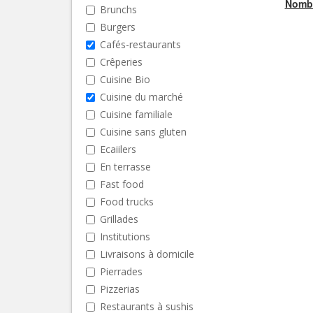
Nombr
Brunchs
Burgers
Cafés-restaurants
Crêperies
Cuisine Bio
Cuisine du marché
Cuisine familiale
Cuisine sans gluten
Ecaiilers
En terrasse
Fast food
Food trucks
Grillades
Institutions
Livraisons à domicile
Pierrades
Pizzerias
Restaurants à sushis