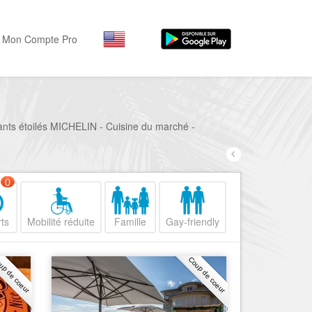
Mon Compte Pro
Par activité
Par quartiers
Nice Promenade des Angl
Séjourner
rants étoilés MICHELIN - Cuisine du marché -
Hôtels, ...
Nice Promenade du Paillo
Visiter
Nice le Port
0
Musées, ...
Nice le Vieux Nice
Sortir
ts
Mobilité réduite
Famille
Gay-friendly
Nice le Coeur de Ville
Restaurants, ...
Nice les Collines Niçoises
Commerces
up de coeur
Coup de coeur
Mode, ...
Nice le petit Marais Niçois
Loisirs
Nice la plaine du Var
Plages, sports, ...