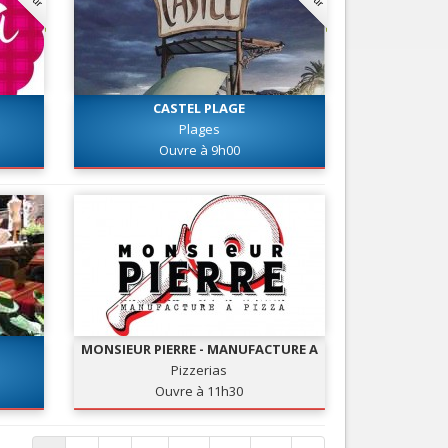
CASTEL PLAGE
Plages
Ouvre à 9h00
MONSIEUR PIERRE - MANUFACTURE A
PIZZA
Pizzerias
Ouvre à 11h30