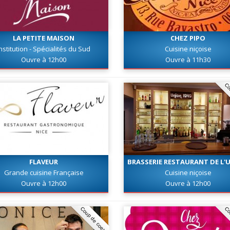
LA PETITE MAISON
CHEZ PIPO
nstitution - Spécialités du Sud
Cuisine niçoise
Ouvre à 12h00
Ouvre à 11h30
Co
FLAVEUR
BRASSERIE RESTAURANT DE L'
Grande cuisine Française
Cuisine niçoise
Ouvre à 12h00
Ouvre à 12h00
Coup de coeur
Co