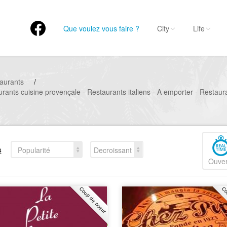
Que voulez vous faire ?
City
Life
aurants
/
rants cuisine provençale - Restaurants italiens - A emporter - Restau
s
Popularité
Decroissant
Ouver
Coup de coeur
Co