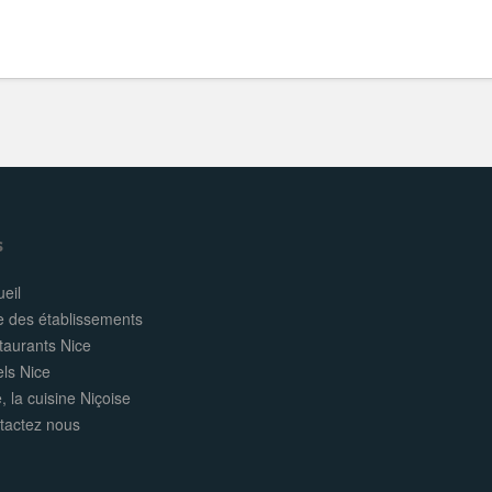
s
eil
e des établissements
taurants Nice
els Nice
, la cuisine Niçoise
tactez nous