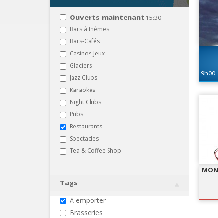
Ouverts maintenant
15:30
Bars à thèmes
Bars-Cafés
Casinos-Jeux
Glaciers
9h00
Jazz Clubs
Karaokés
Night Clubs
Pubs
Restaurants
Spectacles
Tea & Coffee Shop
MONS
Tags
A emporter
Brasseries