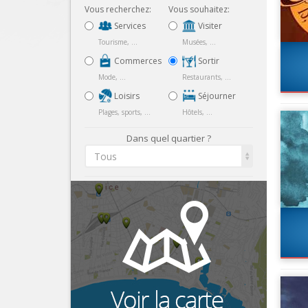
Vous recherchez:
Vous souhaitez:
Services
Visiter
Tourisme, ...
Musées, ...
Commerces
Sortir
Mode, ...
Restaurants, ...
Loisirs
Séjourner
Plages, sports, ...
Hôtels, ...
Dans quel quartier ?
Tous