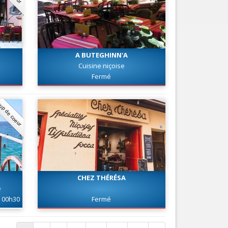
A BUTEGHINN'A
Cuisine niçoise
Fermé
up de coeur
CHEZ THÉRÉSA
e
00h30
Fermé