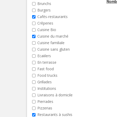
Nombr
Brunchs
Burgers
Cafés-restaurants
Crêperies
Cuisine Bio
Cuisine du marché
Cuisine familiale
Cuisine sans gluten
Ecaiilers
En terrasse
Fast food
Food trucks
Grillades
Institutions
Livraisons à domicile
Pierrades
Pizzerias
Restaurants à sushis