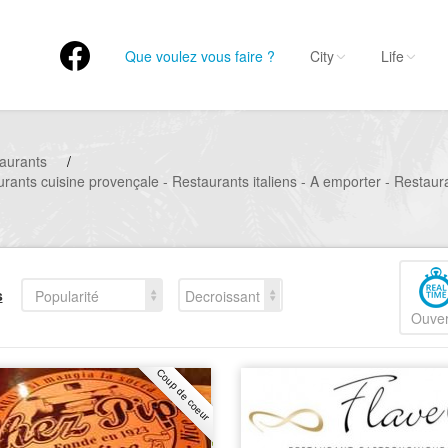
Que voulez vous faire ?
City
Life
aurants
/
rants cuisine provençale - Restaurants italiens - A emporter - Restau
s
Popularité
Decroissant
Ouver
Coup de coeur