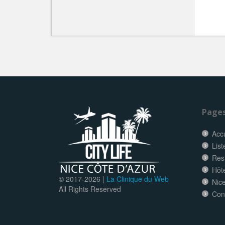
Page
Accu
List
Res
Hôt
© 2017-
2026 |
La Clinique du Web
Nice
All Rights Reserved
Con