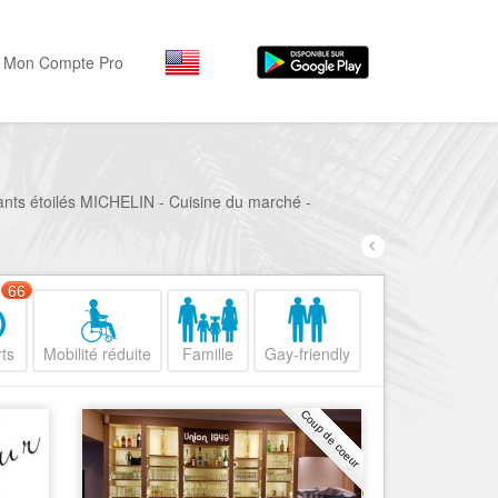
Mon Compte Pro
Par activité
Par quartiers
Nice Promenade des Angl
Séjourner
rants étoilés MICHELIN - Cuisine du marché -
Hôtels, ...
Nice Promenade du Paillo
Visiter
Nice le Port
66
Musées, ...
Nice le Vieux Nice
Sortir
ts
Mobilité réduite
Famille
Gay-friendly
Nice le Coeur de Ville
Restaurants, ...
Nice les Collines Niçoises
Commerces
Coup de coeur
Mode, ...
Nice le petit Marais Niçois
Loisirs
Nice la plaine du Var
Plages, sports, ...