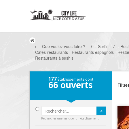
/
Que voulez vous faire ?
/
Sortir
/
Rest
Cafés-restaurants - Restaurants espagnols - Restau
Restaurants à sushis
177
Établissements dont
66
ouverts
Filtre
Submit
Rechercher une marque, un établissement...