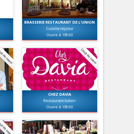
Nice le Carré d’Or
Services
Nice Aéroport
Tourisme, ...
BRASSERIE RESTAURANT DE L'UNION
Cuisine niçoise
Ouvre à 19h30
up de coeur
Coup de coeur
CHEZ DAVIA
Restaurant Italien
Ouvre à 19h30
up de coeur