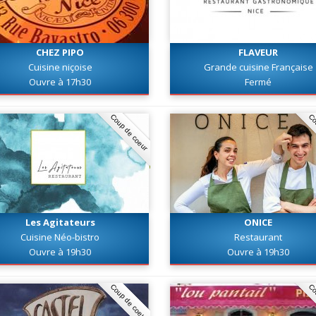
CHEZ PIPO
FLAVEUR
Cuisine niçoise
Grande cuisine Française
Ouvre à 17h30
Fermé
Coup de coeur
Co
Les Agitateurs
ONICE
Cuisine Néo-bistro
Restaurant
Ouvre à 19h30
Ouvre à 19h30
Coup de coeur
Co