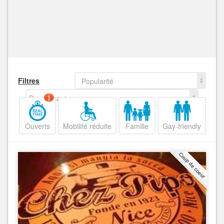
Filtres
Popularité
Decroissant
1
Ouverts
Mobilité réduite
Famille
Gay-friendly
Coup de coeur