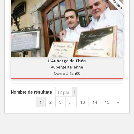
Coup de coeur
L'Auberge de Théo
Auberge Italienne
Ouvre à 12h00
Nombre de résultats
12 par
page
1
2
3
...
13
14
15
»