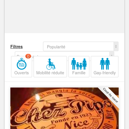
Filtres
Popularité
Decroissant
0
Ouverts
Mobilité réduite
Famille
Gay-friendly
Coup de coeur