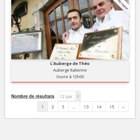
Coup de coeur
L'Auberge de Théo
Auberge Italienne
Ouvre à 12h00
Nombre de résultats
12 par
page
1
2
3
...
13
14
15
»