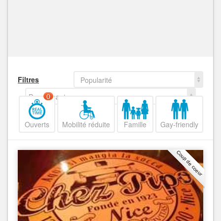
Filtres
Popularité
Decroissant
0
Ouverts
Mobilité réduite
Famille
Gay-friendly
Coup de coeur