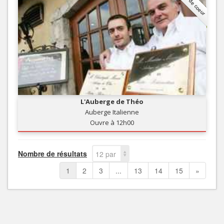
Coup de coeur
L'Auberge de Théo
Auberge Italienne
Ouvre à 12h00
Nombre de résultats
12 par
page
1
2
3
...
13
14
15
»