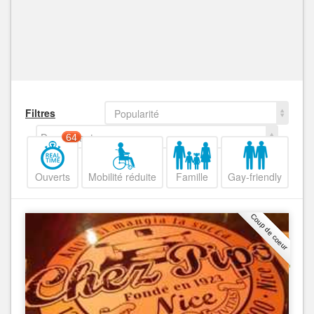
Filtres
Popularité
Decroissant
64
Ouverts
Mobilité réduite
Famille
Gay-friendly
Coup de coeur