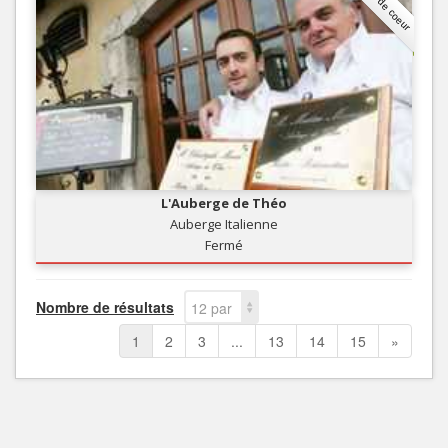
Coup de coeur
L'Auberge de Théo
Auberge Italienne
Fermé
Nombre de résultats
12 par
page
1
2
3
...
13
14
15
»