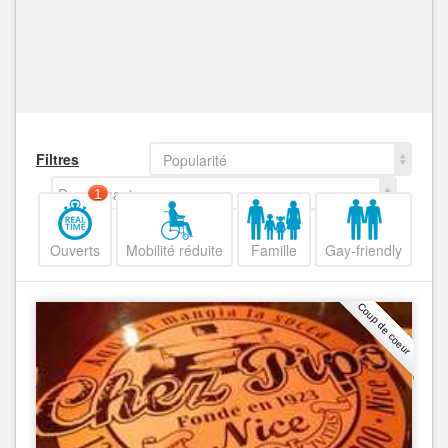
Filtres
Popularité
Decroissant
1
Ouverts
Mobilité réduite
Famille
Gay-friendly
Coup de coeur