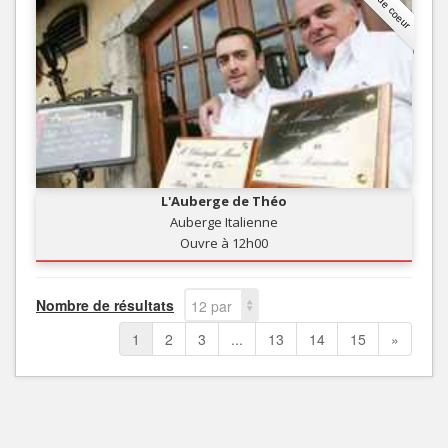
Coup de coeur
L'Auberge de Théo
Auberge Italienne
Ouvre à 12h00
Nombre de résultats
12 par
page
1
2
3
...
13
14
15
»