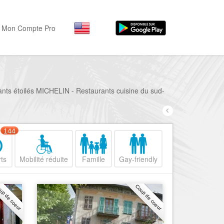
Mon Compte Pro
Par activité
Par quartiers
Nice Promenade des Angl
Séjourner
rants étoilés MICHELIN - Restaurants cuisine du sud-
Hôtels, ...
Nice Promenade du Paillo
Visiter
Nice le Port
144
Musées, ...
Nice le Vieux Nice
Sortir
ts
Mobilité réduite
Famille
Gay-friendly
Nice le Coeur de Ville
Restaurants, ...
Nice les Collines Niçoises
Commerces
up de coeur
Coup de coeur
Mode, ...
Nice le petit Marais Niçois
Loisirs
Nice la plaine du Var
Plages, sports, ...