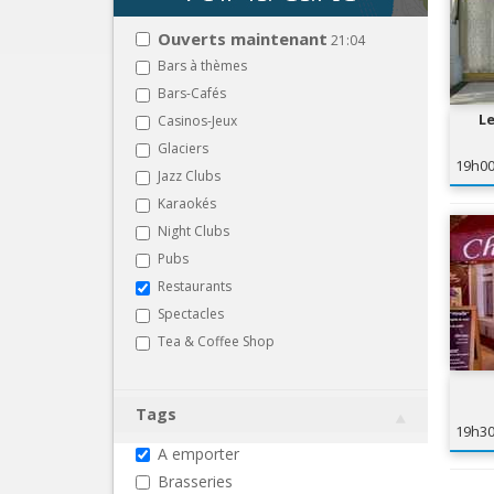
Ouverts maintenant
21:04
Bars à thèmes
Bars-Cafés
Le
Casinos-Jeux
Glaciers
19h0
Jazz Clubs
Karaokés
Night Clubs
Pubs
Restaurants
Spectacles
Tea & Coffee Shop
Tags
19h3
A emporter
Brasseries