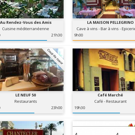
Au Rendez-Vous des Amis
LA MAISON PELLEGRINO
Cuisine méditerranéenne
Cave à vins - Bar à vins - Epiceri
0
21h30
9h00
Coup de coeur
LE NEUF 50
Café Marché
Restaurants
Café - Restaurant
0
23h00
19h30