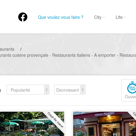
Que voulez vous faire ?
City
Life
aurants
/
rants cuisine provençale - Restaurants italiens - A emporter - Restau
s
Popularité
Decroissant
Ouver
Coup de coeur
Co