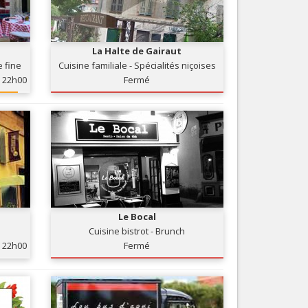
Nice le Carré d’Or
Services
Nice Aéroport
Tourisme, ...
La Halte de Gairaut
e fine
Cuisine familiale - Spécialités niçoises
22h00
Fermé
Le Bocal
Cuisine bistrot - Brunch
22h00
Fermé