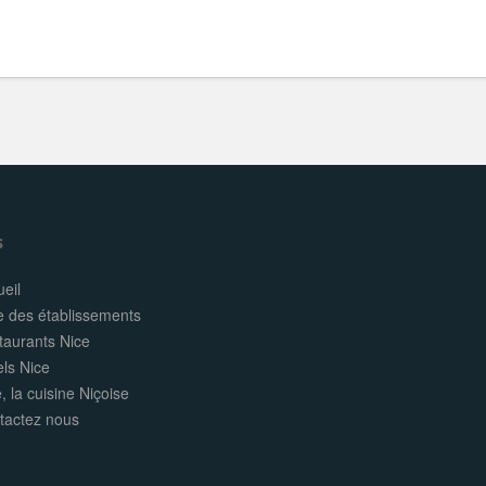
s
eil
e des établissements
taurants Nice
els Nice
, la cuisine Niçoise
tactez nous