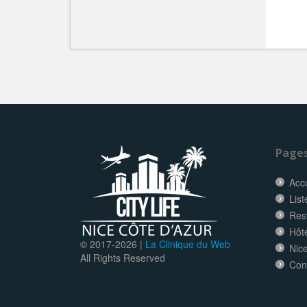
Page
Accu
List
Res
Hôt
© 2017-
2026 |
La Clinique du Web
Nice
All Rights Reserved
Con