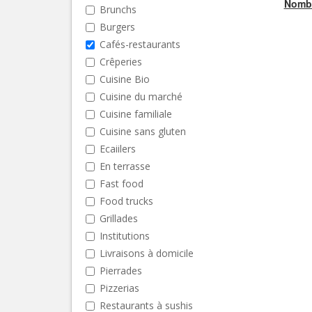
Nombr
Brunchs
Burgers
Cafés-restaurants
Crêperies
Cuisine Bio
Cuisine du marché
Cuisine familiale
Cuisine sans gluten
Ecaiilers
En terrasse
Fast food
Food trucks
Grillades
Institutions
Livraisons à domicile
Pierrades
Pizzerias
Restaurants à sushis