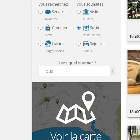
Vous recherchez:
Vous souhaitez:
Services
Visiter
Tourisme, ...
Musées, ...
Commerces
Sortir
Mode, ...
Restaurants, ...
19h3
Loisirs
Séjourner
Plages, sports, ...
Hôtels, ...
Dans quel quartier ?
Tous
18h0