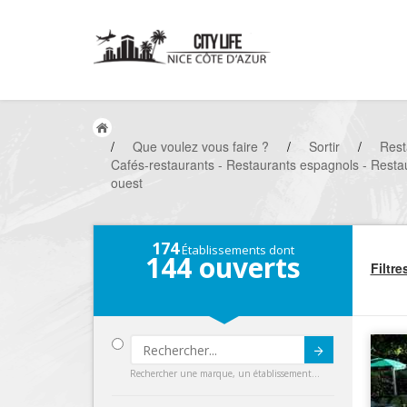
/
Que voulez vous faire ?
/
Sortir
/
Rest
Cafés-restaurants - Restaurants espagnols - Restau
ouest
174
Établissements dont
144
ouverts
Filtre
Submit
Rechercher une marque, un établissement...