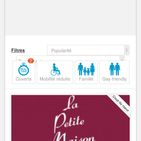
Filtres
Popularité
Decroissant
2
Ouverts
Mobilité réduite
Famille
Gay-friendly
Coup de coeur