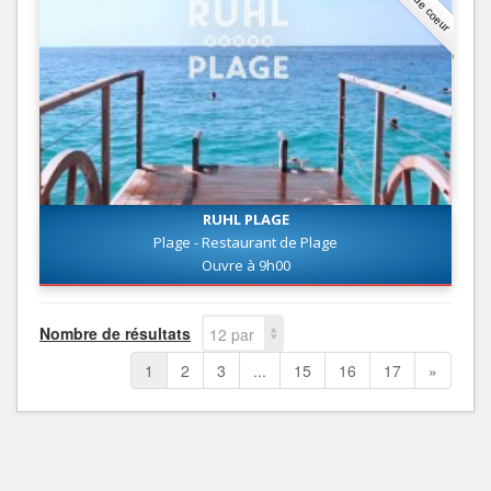
Coup de coeur
RUHL PLAGE
Plage - Restaurant de Plage
Ouvre à 9h00
Nombre de résultats
12 par
page
1
2
3
...
15
16
17
»