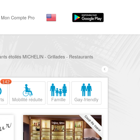
Mon Compte Pro
Par activité
Par quartiers
Nice Promenade des Angl
Séjourner
ants étoilés MICHELIN - Grillades - Restaurants
Hôtels, ...
Nice Promenade du Paillo
Visiter
Nice le Port
142
Musées, ...
Nice le Vieux Nice
Sortir
ts
Mobilité réduite
Famille
Gay-friendly
Nice le Coeur de Ville
Restaurants, ...
Nice les Collines Niçoises
Commerces
Coup de coeur
Mode, ...
Nice le petit Marais Niçois
Loisirs
Nice la plaine du Var
Plages, sports, ...