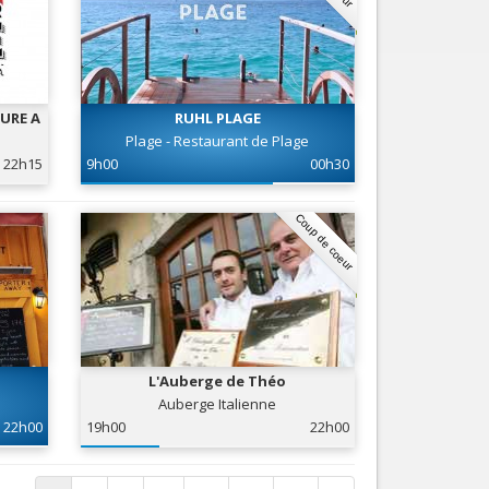
URE A
RUHL PLAGE
Plage - Restaurant de Plage
22h15
9h00
00h30
Coup de coeur
L'Auberge de Théo
Auberge Italienne
22h00
19h00
22h00