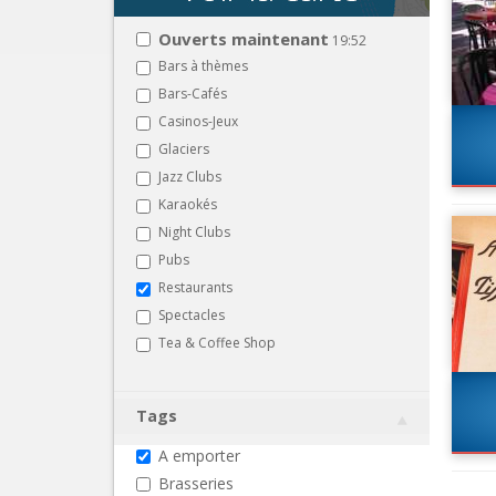
Ouverts maintenant
19:52
Bars à thèmes
Bars-Cafés
Casinos-Jeux
Glaciers
Jazz Clubs
Karaokés
Night Clubs
Pubs
Restaurants
Spectacles
Tea & Coffee Shop
Tags
A emporter
Brasseries