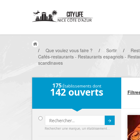
/
Que voulez vous faire ?
/
Sortir
/
Rest
Cafés-restaurants - Restaurants espagnols - Restau
scandinaves
175
Établissements dont
142
ouverts
Filtre
Submit
Rechercher une marque, un établissement...