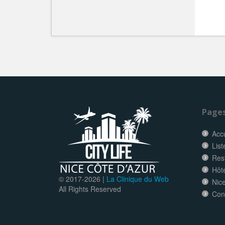
Page
Accu
List
Res
Hôt
© 2017-
2026 |
La Clinique du Web
Nice
All Rights Reserved
Con