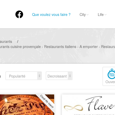
Que voulez vous faire ?
City
Life
aurants
/
rants cuisine provençale - Restaurants italiens - A emporter - Restaur
s
Popularité
Decroissant
Ouver
Coup de coeur