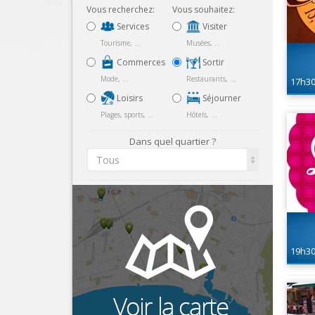
Vous recherchez:
Vous souhaitez:
Services
Visiter
Tourisme, ...
Musées, ...
Commerces
Sortir
Mode, ...
Restaurants, ...
17h3
Loisirs
Séjourner
Plages, sports, ...
Hôtels, ...
Dans quel quartier ?
Tous
19h3