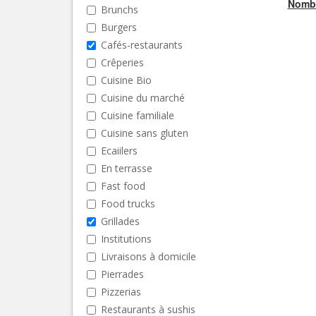
Nombr
Brunchs
Burgers
Cafés-restaurants
Crêperies
Cuisine Bio
Cuisine du marché
Cuisine familiale
Cuisine sans gluten
Ecaiilers
En terrasse
Fast food
Food trucks
Grillades
Institutions
Livraisons à domicile
Pierrades
Pizzerias
Restaurants à sushis