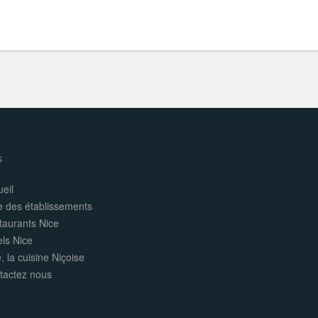
s
eil
e des établissements
taurants Nice
els Nice
, la cuisine Niçoise
tactez nous