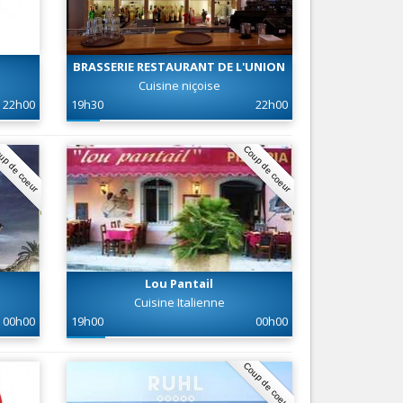
Nice le Carré d’Or
Services
Nice Aéroport
Tourisme, ...
BRASSERIE RESTAURANT DE L'UNION
Cuisine niçoise
22h00
19h30
22h00
up de coeur
Coup de coeur
Lou Pantail
Cuisine Italienne
00h00
19h00
00h00
Coup de coeur