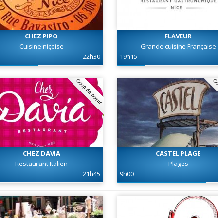
CHEZ PIPO
FLAVEUR
Cuisine niçoise
Grande cuisine Française
0
22h30
19h15
Coup de coeur
Co
CHEZ DAVIA
CASTEL PLAGE
Restaurant Italien
Plages
0
21h45
9h00