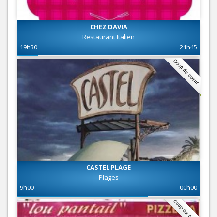
CHEZ DAVIA
Restaurant Italien
19h30
21h45
Coup de coeur
CASTEL PLAGE
Plages
9h00
00h00
Coup de coeur