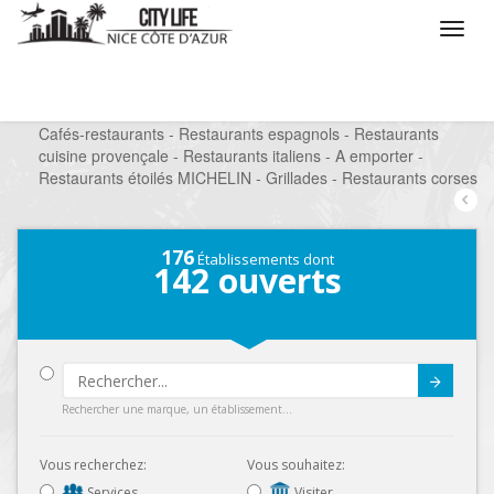
/
Que voulez vous faire ?
/
Sortir
/
Restaurants
/
Cafés-restaurants - Restaurants espagnols - Restaurants
cuisine provençale - Restaurants italiens - A emporter -
Restaurants étoilés MICHELIN - Grillades - Restaurants corses
176
Établissements dont
142
ouverts
Submit
Rechercher une marque, un établissement...
Vous recherchez:
Vous souhaitez:
Services
Visiter