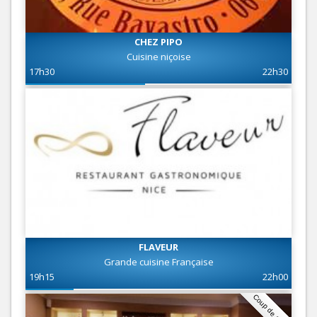
CHEZ PIPO
Cuisine niçoise
17h30
22h30
FLAVEUR
Grande cuisine Française
19h15
22h00
Coup de coeur