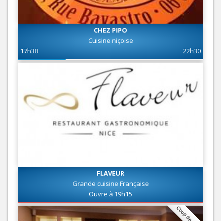
CHEZ PIPO
Cuisine niçoise
17h30
22h30
FLAVEUR
Grande cuisine Française
Ouvre à 19h15
Coup de coeur