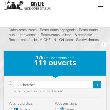
/
Que voulez vous faire ?
/
Sortir
/
Restaurants
/
Cafés-restaurants - Restaurants espagnols - Restaurants
cuisine provençale - Restaurants italiens - A emporter -
Restaurants étoilés MICHELIN - Grillades - Sandwicheries
176
Établissements dont
111
ouverts
Submit
Rechercher une marque, un établissement...
Vous recherchez:
Vous souhaitez:
Services
Visiter