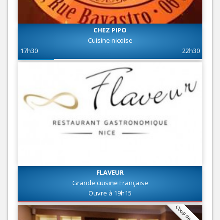
CHEZ PIPO
Cuisine niçoise
17h30
22h30
FLAVEUR
Grande cuisine Française
Ouvre à 19h15
Coup de coeur