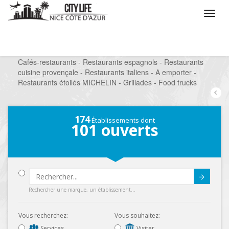
/
Que voulez vous faire ?
/
Sortir
/
Restaurants
/
Cafés-restaurants - Restaurants espagnols - Restaurants
cuisine provençale - Restaurants italiens - A emporter -
Restaurants étoilés MICHELIN - Grillades - Food trucks
174
Établissements dont
101
ouverts
Submit
Rechercher une marque, un établissement...
Vous recherchez:
Vous souhaitez:
Services
Visiter