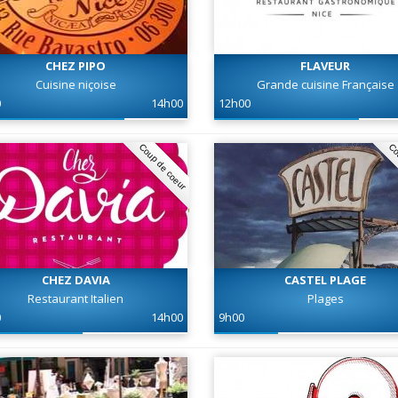
CHEZ PIPO
FLAVEUR
Cuisine niçoise
Grande cuisine Française
0
14h00
12h00
Coup de coeur
Co
CHEZ DAVIA
CASTEL PLAGE
Restaurant Italien
Plages
0
14h00
9h00