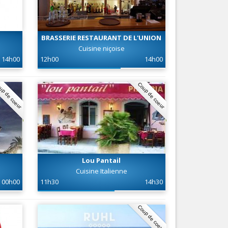
Nice le Carré d’Or
Services
Nice Aéroport
Tourisme, ...
BRASSERIE RESTAURANT DE L'UNION
Cuisine niçoise
14h00
12h00
14h00
up de coeur
Coup de coeur
Lou Pantail
Cuisine Italienne
00h00
11h30
14h30
Coup de coeur