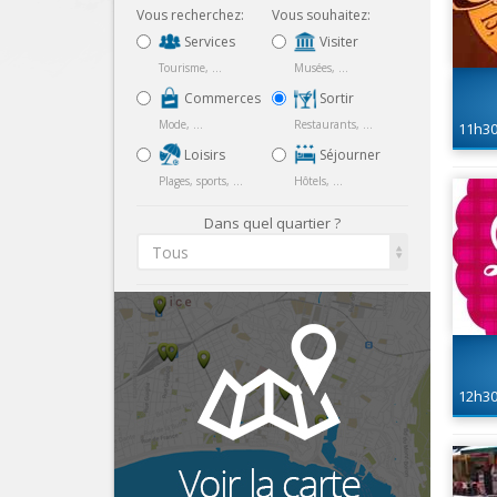
Vous recherchez:
Vous souhaitez:
Services
Visiter
Tourisme, ...
Musées, ...
Commerces
Sortir
Mode, ...
Restaurants, ...
11h3
Loisirs
Séjourner
Plages, sports, ...
Hôtels, ...
Dans quel quartier ?
Tous
12h3