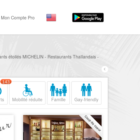
Mon Compte Pro
Par activité
Par quartiers
Nice Promenade des Angl
Séjourner
ants étoilés MICHELIN - Restaurants Thaïlandais -
Hôtels, ...
Nice Promenade du Paillo
Visiter
Nice le Port
143
Musées, ...
Nice le Vieux Nice
Sortir
ts
Mobilité réduite
Famille
Gay-friendly
Nice le Coeur de Ville
Restaurants, ...
Nice les Collines Niçoises
Commerces
Coup de coeur
Mode, ...
Nice le petit Marais Niçois
Loisirs
Nice la plaine du Var
Plages, sports, ...