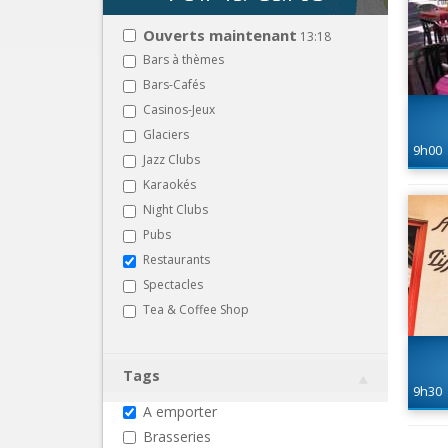
Ouverts maintenant
13:18
Bars à thèmes
Bars-Cafés
Casinos-Jeux
Glaciers
9h00
Jazz Clubs
Karaokés
Night Clubs
Pubs
Restaurants
Spectacles
Tea & Coffee Shop
Tags
9h30
A emporter
Brasseries