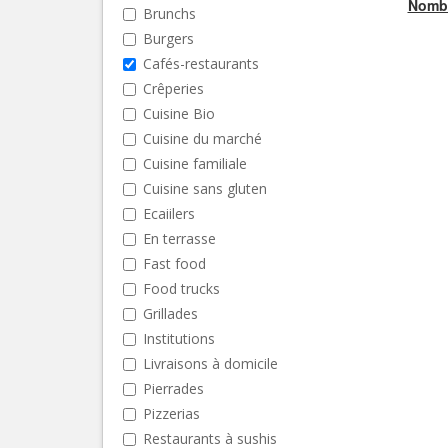
Nombr
Brunchs
Burgers
Cafés-restaurants
Crêperies
Cuisine Bio
Cuisine du marché
Cuisine familiale
Cuisine sans gluten
Ecaiilers
En terrasse
Fast food
Food trucks
Grillades
Institutions
Livraisons à domicile
Pierrades
Pizzerias
Restaurants à sushis