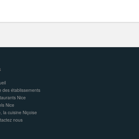
s
eil
e des établissements
taurants Nice
els Nice
, la cuisine Niçoise
tactez nous