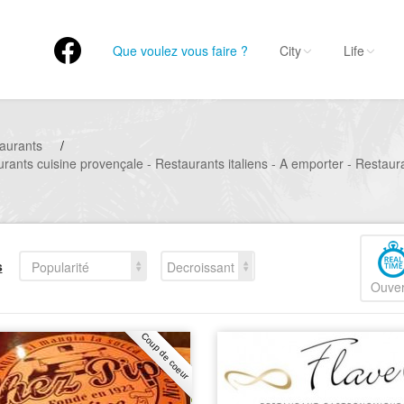
Que voulez vous faire ?
City
Life
aurants
/
rants cuisine provençale - Restaurants italiens - A emporter - Restaur
s
Popularité
Decroissant
Ouver
Coup de coeur