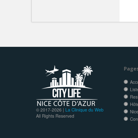
Page
Accu
List
Res
Hôt
© 2017-
2026 |
La Clinique du Web
Nice
All Rights Reserved
Con