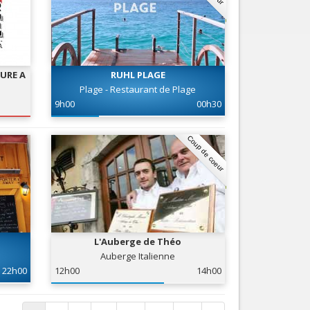
URE A
RUHL PLAGE
Plage - Restaurant de Plage
9h00
00h30
Coup de coeur
L'Auberge de Théo
Auberge Italienne
22h00
12h00
14h00