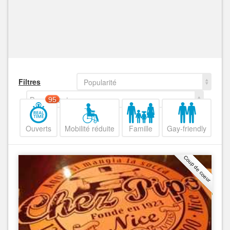
Filtres
Popularité
Decroissant
95
Ouverts
Mobilité réduite
Famille
Gay-friendly
Coup de coeur