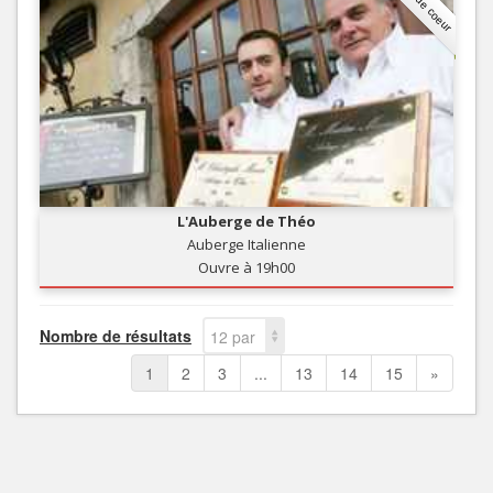
Coup de coeur
L'Auberge de Théo
Auberge Italienne
Ouvre à 19h00
Nombre de résultats
12 par
page
1
2
3
...
13
14
15
»