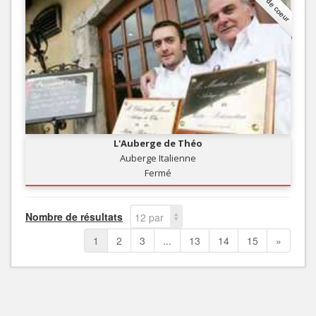
Coup de coeur
L'Auberge de Théo
Auberge Italienne
Fermé
Nombre de résultats
12 par
page
1
2
3
...
13
14
15
»