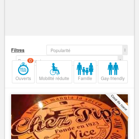
Filtres
Popularité
Decroissant
0
Ouverts
Mobilité réduite
Famille
Gay-friendly
Coup de coeur