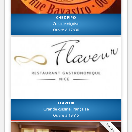
CHEZ PIPO
Cuisine niçoise
Ouvre à 17h30
FLAVEUR
Grande cuisine Française
Ouvre à 19h15
Coup de coeur