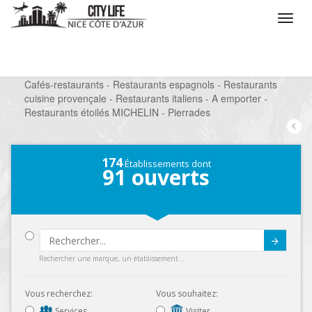
/
Que voulez vous faire ?
/
Sortir
/
Restaurants
/
Cafés-restaurants - Restaurants espagnols - Restaurants
cuisine provençale - Restaurants italiens - A emporter -
Restaurants étoilés MICHELIN - Pierrades
174
Établissements dont
91
ouverts
Submit
Rechercher une marque, un établissement...
Vous recherchez:
Vous souhaitez:
Services
Visiter