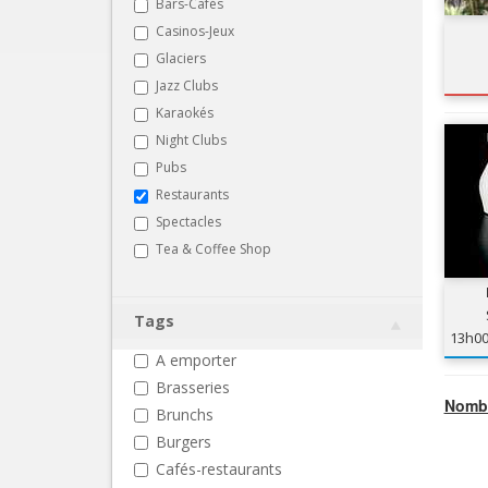
Bars-Cafés
Casinos-Jeux
Glaciers
Jazz Clubs
Karaokés
Night Clubs
Pubs
Restaurants
Spectacles
Tea & Coffee Shop
Tags
13h0
A emporter
Brasseries
Nombr
Brunchs
Burgers
Cafés-restaurants