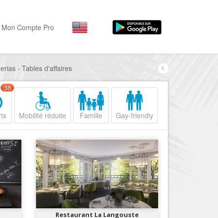
Mon Compte Pro
erias - Tables d'affaires
Par activité
Par quartiers
Nice Promenade des Angl
Séjourner
38
Hôtels, ...
Nice Promenade du Paillo
ts
Mobilité réduite
Famille
Gay-friendly
Visiter
Nice le Port
Musées, ...
Nice le Vieux Nice
Sortir
Nice le Coeur de Ville
Restaurants, ...
Nice les Collines Niçoises
Commerces
Mode, ...
Nice le petit Marais Niçois
Loisirs
Nice la plaine du Var
Restaurant La Langouste
Plages, sports, ...