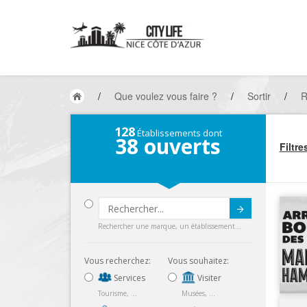
/
Que voulez vous faire ?
/
Sortir
/
R
128
Établissements dont
38
ouverts
Filtre
Submit
Rechercher une marque, un établissement...
Vous recherchez:
Vous souhaitez:
Services
Visiter
Tourisme, ...
Musées, ...