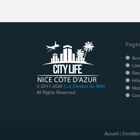
Page
Accu
List
Res
Hôt
© 2017-
2026 |
La Clinique du Web
Nice
All Rights Reserved
Con
Accueil
|
Conditio