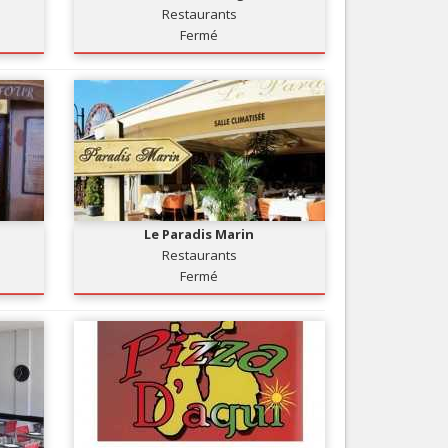
Restaurants
Nice le Carré d’Or
Services
Fermé
Nice Aéroport
Tourisme, ...
Le Paradis Marin
Restaurants
Fermé