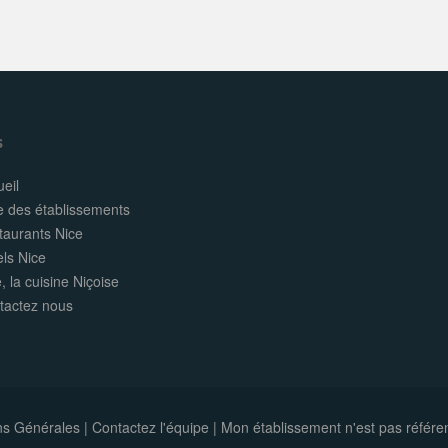
s
eil
e des établissements
taurants Nice
els Nice
, la cuisine Niçoise
tactez nous
ns Générales
|
Contactez l'équipe
|
Mon établissement n'est pas référe