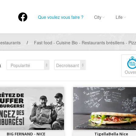
Que voulez vous faire ?
City
Life
estaurants
/
Fast food - Cuisine Bio - Restaurants brésiliens - Pizz
s
Popularité
Decroissant
Ouver
BIG FERNAND - NICE
TigellaBella Nice