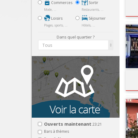
Commerces
Sortir
Mode, ...
Restaurants, ...
Loisirs
Séjourner
Plages, sports, ...
Hôtels, ...
Dans quel quartier ?
Tous
Ouverts maintenant
23:21
Bars à thèmes