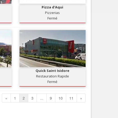
Pizza d'Aqui
Pizzerias
Fermé
Quick Saint Isidore
Restauration Rapide
Fermé
«
1
2
3
...
9
10
11
»