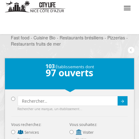
/
Que voulez vous faire ?
/
Sortir
/
Restaurants
/
Fast food - Cuisine Bio - Restaurants brésiliens - Pizzerias -
Restaurants fruits de mer
103
Établissements dont
97
ouverts
Submit
Rechercher une marque, un établissement...
Vous recherchez:
Vous souhaitez:
Services
Visiter