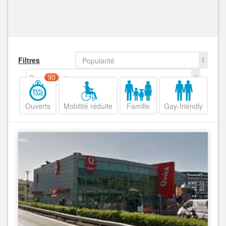
Filtres
Popularité
Decroissant
90
Ouverts
Mobilité réduite
Famille
Gay-friendly