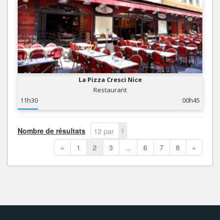
La Pizza Cresci Nice
Restaurant
11h30
00h45
Nombre de résultats
12 par
page
«
1
2
3
...
6
7
8
»