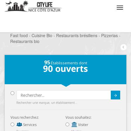
/
Que voulez vous faire ?
/
Sortir
/
Restaurants
/
Fast food - Cuisine Bio - Restaurants brésiliens - Pizzerias -
Restaurants bio
95
Établissements dont
90
ouverts
Submit
Rechercher une marque, un établissement...
Vous recherchez:
Vous souhaitez:
Services
Visiter