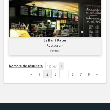
Le Bar à Pates
Restaurant
Fermé
Nombre de résultats
12 par
page
«
1
2
3
...
6
7
8
»