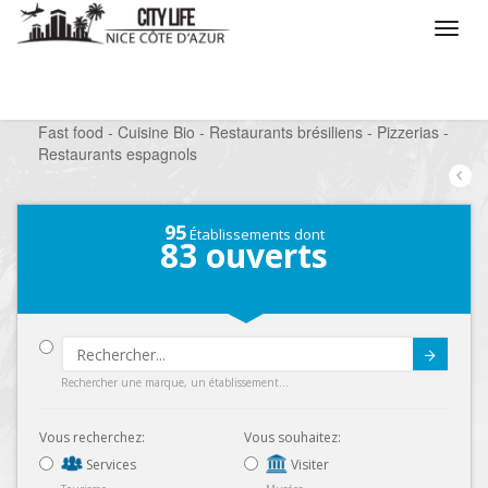
/
Que voulez vous faire ?
/
Sortir
/
Restaurants
/
Fast food - Cuisine Bio - Restaurants brésiliens - Pizzerias -
Restaurants espagnols
95
Établissements dont
83
ouverts
Submit
Rechercher une marque, un établissement...
Vous recherchez:
Vous souhaitez:
Services
Visiter