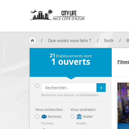
/
Que voulez vous faire ?
/
Sortir
/
B
21
Établissements dont
1
ouverts
Filtre
Submit
Rechercher une marque, un établissement...
Vous recherchez:
Vous souhaitez:
Services
Visiter
Tourisme, ...
Musées, ...