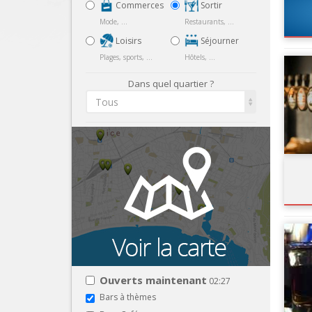
Commerces
Sortir
Mode, ...
Restaurants, ...
Loisirs
Séjourner
Plages, sports, ...
Hôtels, ...
Dans quel quartier ?
Tous
Ouverts maintenant
02:27
Bars à thèmes