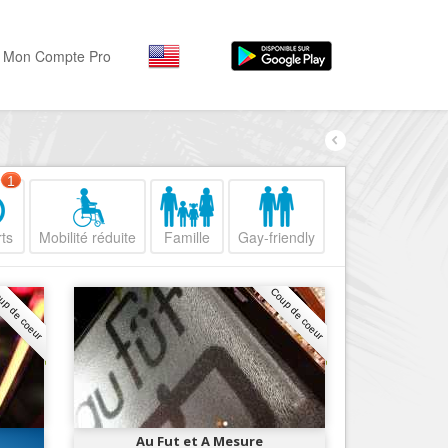
Mon Compte Pro
Par activité
Par quartiers
Nice Promenade des Angl
Séjourner
1
Hôtels, ...
Nice Promenade du Paillo
ts
Mobilité réduite
Famille
Gay-friendly
Visiter
Nice le Port
Musées, ...
Nice le Vieux Nice
up de coeur
Coup de coeur
Sortir
Nice le Coeur de Ville
Restaurants, ...
Nice les Collines Niçoises
Commerces
Mode, ...
Nice le petit Marais Niçois
Loisirs
Nice la plaine du Var
Au Fut et A Mesure
Plages, sports, ...