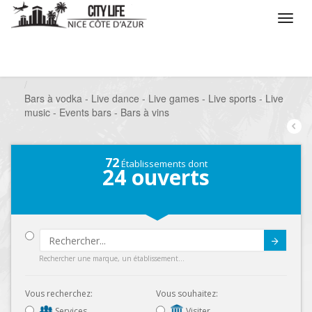
/
Que voulez vous faire ?
/
Sortir
/
Bars à thèmes
/
Bars à vodka - Live dance - Live games - Live sports - Live
music - Events bars - Bars à vins
72
Établissements dont
24
ouverts
Submit
Rechercher une marque, un établissement...
Vous recherchez:
Vous souhaitez:
Services
Visiter