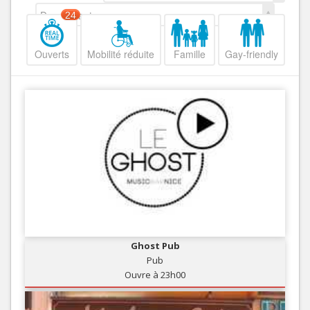
Decroissant
24
Ouverts
Mobilité réduite
Famille
Gay-friendly
Ghost Pub
Pub
Ouvre à 23h00