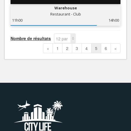
Warehouse
Restaurant - Club
11h00
14h00
Nombre de résultats
12 par
page
«
1
2
3
4
5
6
»