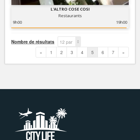
L'ALTRO COSE COSI
Restaurants
9h00
19h00
Nombre de résultats
12 par
page
«
1
2
3
4
5
6
7
»