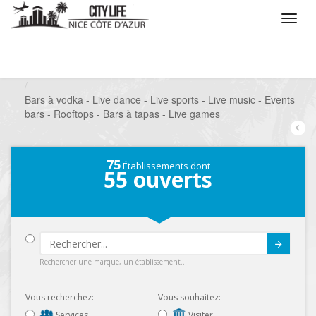
/
Que voulez vous faire ?
/
Sortir
/
Bars à thèmes
/
Bars à vodka - Live dance - Live sports - Live music - Events
bars - Rooftops - Bars à tapas - Live games
75
Établissements dont
55
ouverts
Submit
Rechercher une marque, un établissement...
Vous recherchez:
Vous souhaitez:
Services
Visiter