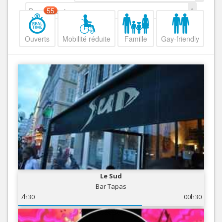
Decroissant
55
Ouverts
Mobilité réduite
Famille
Gay-friendly
Le Sud
Bar Tapas
7h30
00h30