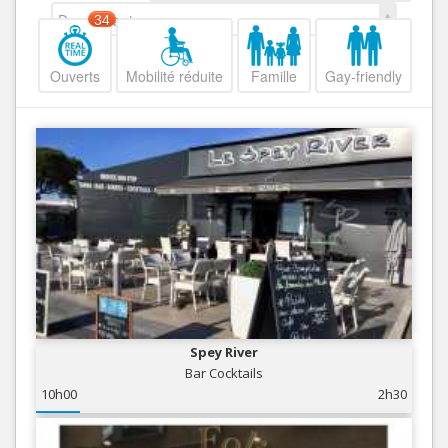
Decroissant
34
Ouverts
Mobilité réduite
Famille
Gay-friendly
Spey River
Bar Cocktails
10h00
2h30