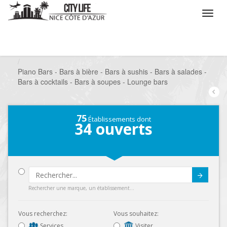
/
Que voulez vous faire ?
/
Sortir
/
Bars à thèmes
/
Piano Bars - Bars à bière - Bars à sushis - Bars à salades -
Bars à cocktails - Bars à soupes - Lounge bars
75
Établissements dont
34
ouverts
Submit
Rechercher une marque, un établissement...
Vous recherchez:
Vous souhaitez:
Services
Visiter