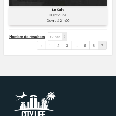
Le Kult
Night clubs
Ouvre à 21h00
Nombre de résultats
12 par
page
«
1
2
3
...
5
6
7