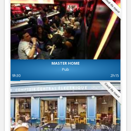
Coup de coeur
MASTER HOME
Pub
9h30
2h15
Coup de coeur