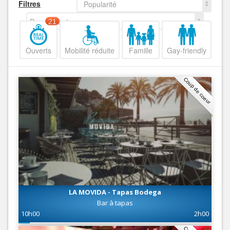
Filtres
Popularité
Decroissant
21
Ouverts
Mobilité réduite
Famille
Gay-friendly
Coup de coeur
LA MOVIDA - Tapas Bodega
Bar à tapas
10h00
2h00