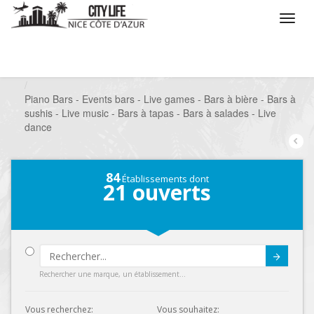
/
Que voulez vous faire ?
/
Sortir
/
Bars à thèmes
/
Piano Bars - Events bars - Live games - Bars à bière - Bars à
sushis - Live music - Bars à tapas - Bars à salades - Live
dance
84
Établissements dont
21
ouverts
Submit
Rechercher une marque, un établissement...
Vous recherchez:
Vous souhaitez: