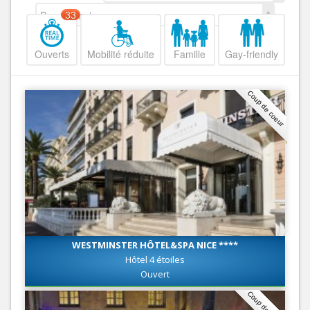
Decroissant
33
Ouverts
Mobilité réduite
Famille
Gay-friendly
Coup de coeur
WESTMINSTER HÔTEL&SPA NICE ****
Hôtel 4 étoiles
Ouvert
Coup de coeur