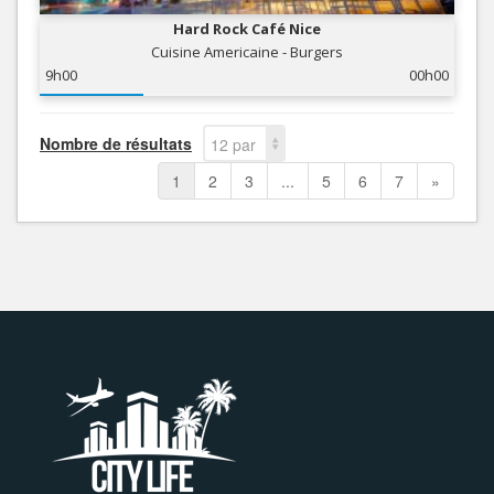
Hard Rock Café Nice
Cuisine Americaine - Burgers
9h00
00h00
Nombre de résultats
12 par
page
1
2
3
...
5
6
7
»