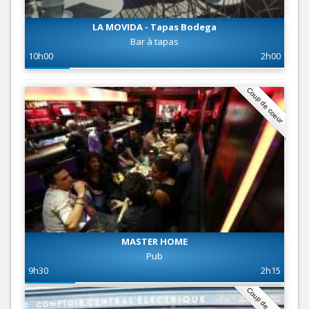
LA MOVIDA - Tapas Bodega
Bar à tapas
10h00
2h00
Coup de coeur
MASTER HOME
Pub
9h30
2h15
Coup de coeur