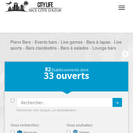
/
Que voulez vous faire ?
/
Sortir
/
Bars à thèmes
/
Piano Bars - Events bars - Live games - Bars à tapas - Live
sports - Bars clandestins - Bars à salades - Lounge bars
82
Établissements dont
33
ouverts
Submit
Rechercher une marque, un établissement...
Vous recherchez:
Vous souhaitez:
Services
Visiter