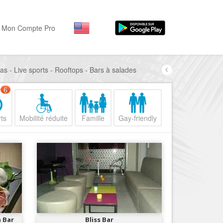
Mon Compte Pro
as - Live sports - Rooftops - Bars à salades
Par activité
Par quartiers
Nice Promenade des Angl
Séjourner
6
Hôtels, ...
Nice Promenade du Paillo
ts
Mobilité réduite
Famille
Gay-friendly
Visiter
Nice le Port
Musées, ...
Nice le Vieux Nice
Sortir
Nice le Coeur de Ville
Restaurants, ...
Nice les Collines Niçoises
Commerces
Mode, ...
Nice le petit Marais Niçois
Loisirs
Nice la plaine du Var
a Bar
Bliss Bar
Plages, sports, ...