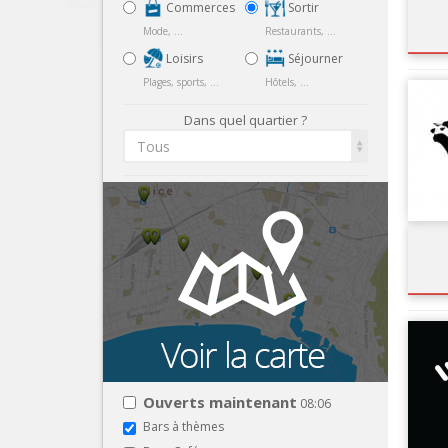
Commerces
Sortir
Mode, ...
Restaurants, ...
Loisirs
Séjourner
Plages, sports, ...
Hôtels, ...
Dans quel quartier ?
Tous
Ouverts maintenant
08:06
Bars à thèmes