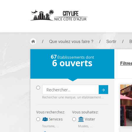
/
Que voulez vous faire ?
/
Sortir
/
B
67
Établissements dont
6
ouverts
Filtre
Submit
Rechercher une marque, un établissement...
Vous recherchez:
Vous souhaitez:
Services
Visiter
Tourisme, ...
Musées, ...