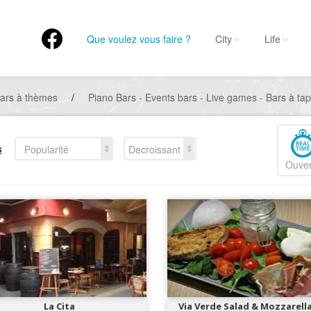
Que voulez vous faire ?
City
Life
ars à thèmes
/
Piano Bars - Events bars - Live games - Bars à tap
s
Popularité
Decroissant
Ouver
La Cita
Via Verde Salad & Mozzarell