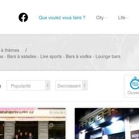
Que voulez vous faire ?
City
Life
 à thèmes
/
s - Bars à salades - Live sports - Bars à vodka - Lounge bars
s
Popularité
Decroissant
Ouver