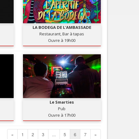
LA BODEGA DE L'AMBASSADE
Restaurant, Bar à tapas
Ouvre à 19h00
Le Smarties
Pub
Ouvre à 17h00
«
1
2
3
...
5
6
7
»