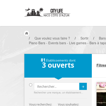
/
Que voulez vous faire ?
/
Sortir
/
Bars
Piano Bars - Events bars - Live games - Bars à tapa
81
Établissements dont
3
ouverts
Filtre
Submit
Rechercher une marque, un établissement...
Vous recherchez:
Vous souhaitez: