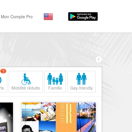
Mon Compte Pro
Par activité
Par quartiers
Nice Promenade des Angl
Séjourner
Hôtels, ...
Nice Promenade du Paillo
Visiter
3
Nice le Port
Musées, ...
Nice le Vieux Nice
ts
Mobilité réduite
Famille
Gay-friendly
Sortir
Nice le Coeur de Ville
Restaurants, ...
Nice les Collines Niçoises
Commerces
Mode, ...
Nice le petit Marais Niçois
Loisirs
Nice la plaine du Var
Plages, sports, ...