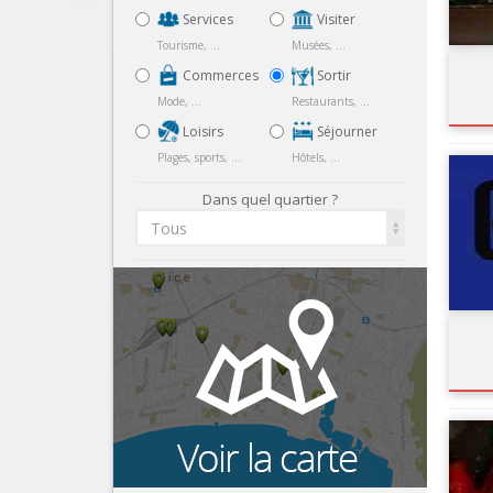
Services
Visiter
Tourisme, ...
Musées, ...
Commerces
Sortir
Mode, ...
Restaurants, ...
Loisirs
Séjourner
Plages, sports, ...
Hôtels, ...
Dans quel quartier ?
Tous