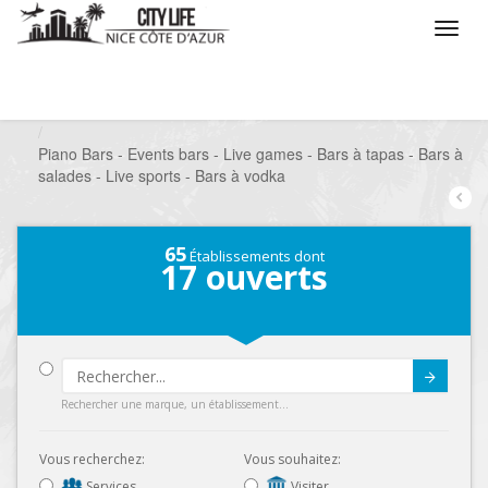
/
Que voulez vous faire ?
/
Sortir
/
Bars à thèmes
/
Piano Bars - Events bars - Live games - Bars à tapas - Bars à
salades - Live sports - Bars à vodka
65
Établissements dont
17
ouverts
Submit
Rechercher une marque, un établissement...
Vous recherchez:
Vous souhaitez:
Services
Visiter