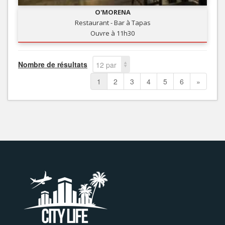
O'MORENA
Restaurant - Bar à Tapas
Ouvre à 11h30
Nombre de résultats
12 par
page
1
2
3
4
5
6
»