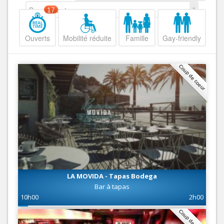
Decroissant
17
Ouverts
Mobilité réduite
Famille
Gay-friendly
Coup de coeur
LA MOVIDA - Tapas Bodega
Bar à tapas
10h00
2h00
Coup de coeur