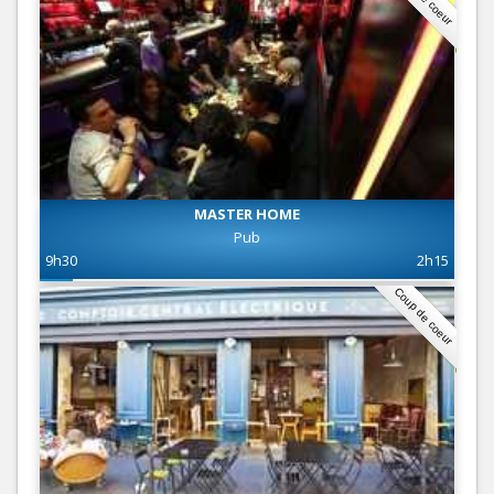
MASTER HOME
Pub
9h30
2h15
Coup de coeur