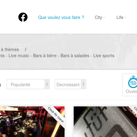
Que voulez vous faire ?
City
Life
 à thèmes
/
s - Live music - Bars à bière - Bars à salades - Live sports
s
Popularité
Decroissant
Ouver
Coup de coeur
Co