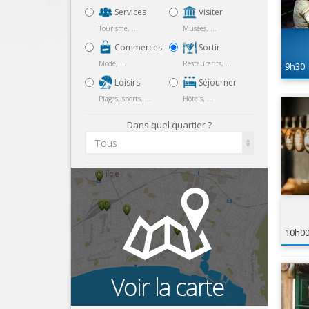
Services
Visiter
Tourisme, ...
Musées, ...
Commerces
Sortir
Mode, ...
Restaurants, ...
9h30
Loisirs
Séjourner
Plages, sports, ...
Hôtels, ...
Dans quel quartier ?
Tous
10h0