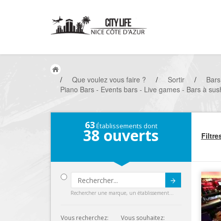
/
Que voulez vous faire ?
/
Sortir
/
Bars
Piano Bars - Events bars - Live games - Bars à sushi
63
Établissements dont
38
ouverts
Filtre
Submit
Rechercher une marque, un établissement...
Vous recherchez:
Vous souhaitez: