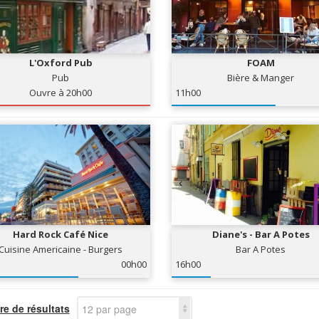
L'Oxford Pub
FOAM
Pub
Bière & Manger
Ouvre à 20h00
11h00
Hard Rock Café Nice
Diane's - Bar A Potes
Cuisine Americaine - Burgers
Bar A Potes
00h00
16h00
e de résultats
12 par page