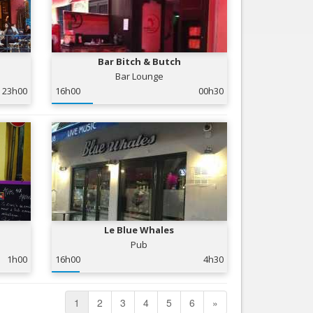
Bar Bitch & Butch
Bar Lounge
23h00
16h00
00h30
Le Blue Whales
Pub
1h00
16h00
4h30
1
2
3
4
5
6
»