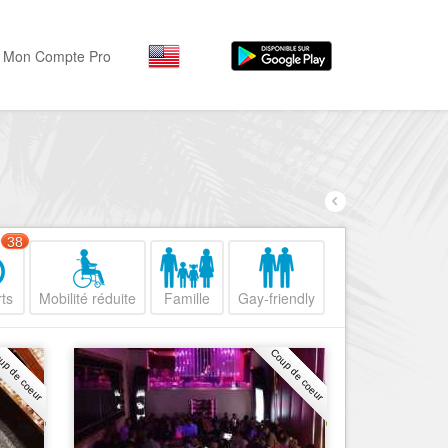
Mon Compte Pro
Par activité
Par quartiers
Nice Promenade des Angl
Séjourner
Hôtels, ...
Nice Promenade du Paillo
Visiter
38
Nice le Port
Musées, ...
Nice le Vieux Nice
ts
Mobilité réduite
Famille
Gay-friendly
Sortir
Nice le Coeur de Ville
Restaurants, ...
up de coeur
Coup de coeur
Nice les Collines Niçoises
Commerces
Mode, ...
Nice le petit Marais Niçois
Loisirs
Nice la plaine du Var
Plages, sports, ...