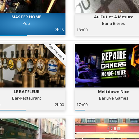
MASTER HOME
Au Fut et A Mesure
Pub
Bar à Bières
2h15
18h00
Coup de coeur
LE BATELEUR
Meltdown Nice
Bar-Restaurant
Bar Live Games
0
2h00
17h00