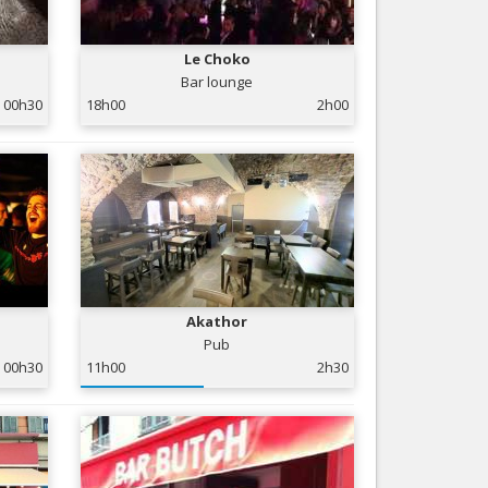
Nice le Carré d’Or
Services
Nice Aéroport
Le Choko
Tourisme, ...
Bar lounge
00h30
18h00
2h00
Akathor
Pub
00h30
11h00
2h30