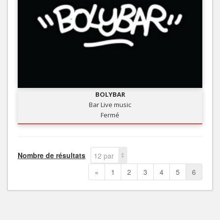
BOLYBAR
Bar Live music
Fermé
Nombre de résultats
12 par
page
«
1
2
3
4
5
6