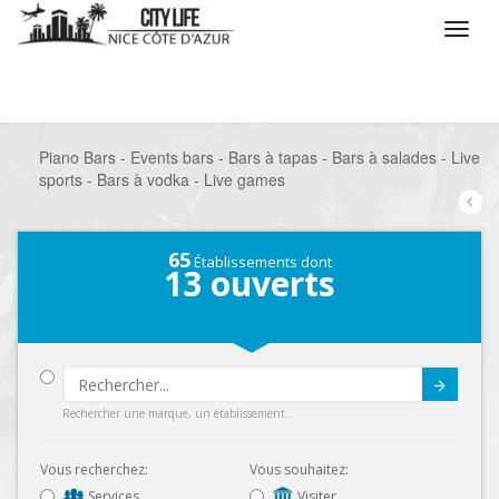
/
Que voulez vous faire ?
/
Sortir
/
Bars à thèmes
/
Piano Bars - Events bars - Bars à tapas - Bars à salades - Live
sports - Bars à vodka - Live games
65
Établissements dont
13
ouverts
Submit
Rechercher une marque, un établissement...
Vous recherchez:
Vous souhaitez:
Services
Visiter