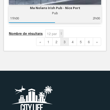
Ma Nolans Irish Pub - Nice Port
Pub
11h00
2h00
Nombre de résultats
12 par
page
«
1
2
3
4
5
6
»