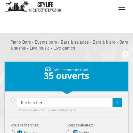
/
Que voulez vous faire ?
/
Sortir
/
Bars à thèmes
/
Piano Bars - Events bars - Bars à salades - Bars à bière - Bars
à sushis - Live music - Live games
63
Établissements dont
35
ouverts
Submit
Rechercher une marque, un établissement...
Vous recherchez:
Vous souhaitez:
Services
Visiter