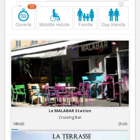
Decroissant
35
Ouverts
Mobilité réduite
Famille
Gay-friendly
Le MALABAR Station
Cruising Bar
18h00
2h30