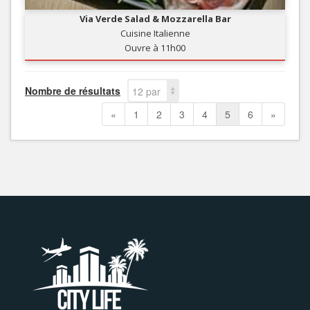
Via Verde Salad & Mozzarella Bar
Cuisine Italienne
Ouvre à 11h00
Nombre de résultats
12 par
page
«
1
2
3
4
5
6
»