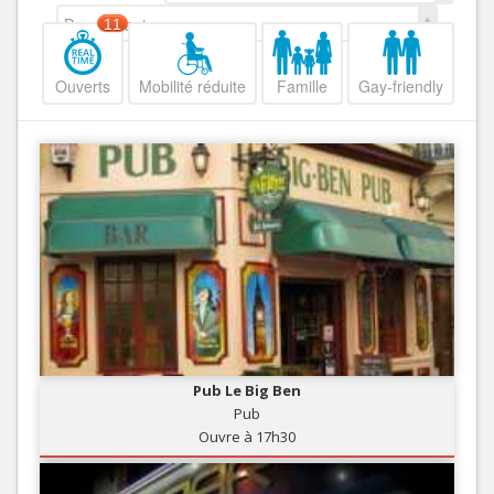
Decroissant
11
Ouverts
Mobilité réduite
Famille
Gay-friendly
Pub Le Big Ben
Pub
Ouvre à 17h30