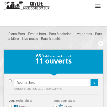
/
Que voulez vous faire ?
/
Sortir
/
Bars à thèmes
/
Piano Bars - Events bars - Bars à salades - Live games - Bars
à bière - Live music - Bars à sushis
63
Établissements dont
11
ouverts
Submit
Rechercher une marque, un établissement...
Vous recherchez:
Vous souhaitez:
Services
Visiter