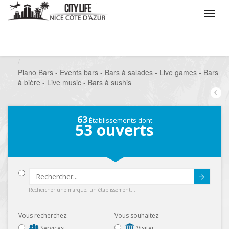
/
Que voulez vous faire ?
/
Sortir
/
Bars à thèmes
/
Piano Bars - Events bars - Bars à salades - Live games - Bars
à bière - Live music - Bars à sushis
63
Établissements dont
53
ouverts
Submit
Rechercher une marque, un établissement...
Vous recherchez:
Vous souhaitez:
Services
Visiter