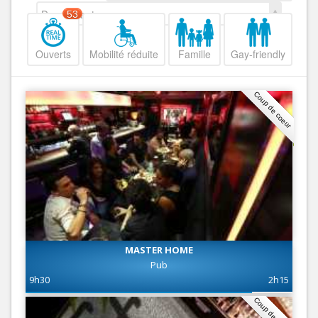
Decroissant
53
Ouverts
Mobilité réduite
Famille
Gay-friendly
Coup de coeur
MASTER HOME
Pub
9h30
2h15
Coup de coeur