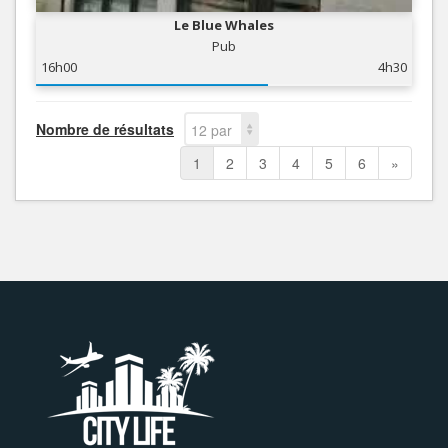
Le Blue Whales
Pub
16h00
4h30
Nombre de résultats
12 par
page
1
2
3
4
5
6
»