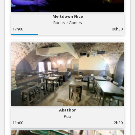
Meltdown Nice
Bar Live Games
17h00
00h30
Akathor
Pub
11h00
2h30