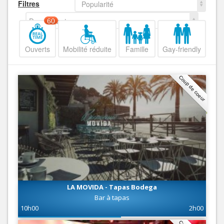
Filtres
Popularité
Decroissant
60
Ouverts
Mobilité réduite
Famille
Gay-friendly
Coup de coeur
LA MOVIDA - Tapas Bodega
Bar à tapas
10h00
2h00