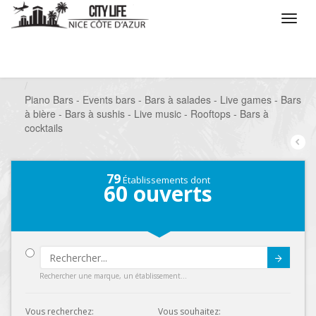
/
Que voulez vous faire ?
/
Sortir
/
Bars à thèmes
/
Piano Bars - Events bars - Bars à salades - Live games - Bars
à bière - Bars à sushis - Live music - Rooftops - Bars à
cocktails
79
Établissements dont
60
ouverts
Submit
Rechercher une marque, un établissement...
Vous recherchez:
Vous souhaitez: