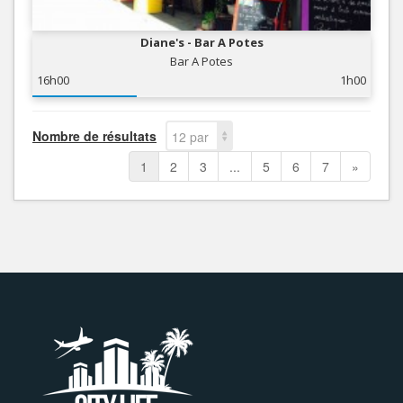
Diane's - Bar A Potes
Bar A Potes
16h00
1h00
Nombre de résultats
12 par
page
1
2
3
...
5
6
7
»