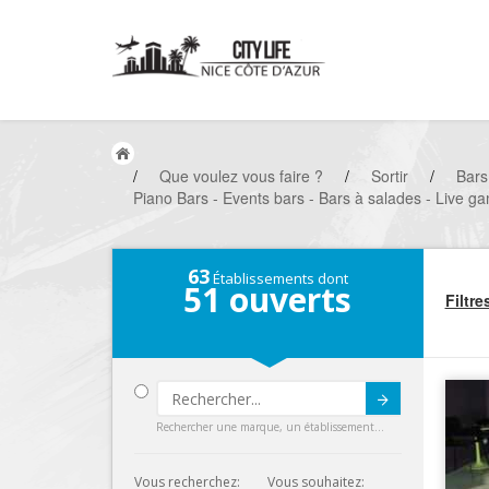
/
Que voulez vous faire ?
/
Sortir
/
Bars
Piano Bars - Events bars - Bars à salades - Live ga
63
Établissements dont
51
ouverts
Filtre
Submit
Rechercher une marque, un établissement...
Vous recherchez:
Vous souhaitez: