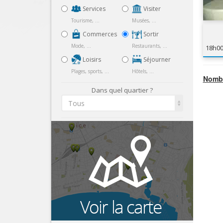
Services
Visiter
Tourisme, ...
Musées, ...
Commerces
Sortir
Mode, ...
Restaurants, ...
18h0
Loisirs
Séjourner
Plages, sports, ...
Hôtels, ...
Nombr
Dans quel quartier ?
Tous