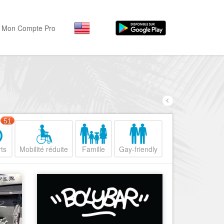
Mon Compte Pro
Par activité
Par quartiers
Nice Promenade des Angl
Séjourner
Hôtels, ...
Nice Promenade du Paillo
Visiter
51
Nice le Port
Musées, ...
Nice le Vieux Nice
ts
Mobilité réduite
Famille
Gay-friendly
Sortir
Nice le Coeur de Ville
Restaurants, ...
Nice les Collines Niçoises
Commerces
Mode, ...
Nice le petit Marais Niçois
Loisirs
Nice la plaine du Var
Plages, sports, ...