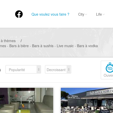
Que voulez vous faire ?
City
Life
 à thèmes
/
mes - Bars à bière - Bars à sushis - Live music - Bars à vodka
s
Popularité
Decroissant
Ouver