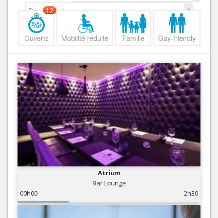
Decroissant
12
Ouverts
Mobilité réduite
Famille
Gay-friendly
Atrium
Bar Lounge
00h00
2h30