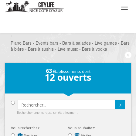
/
Que voulez vous faire ?
/
Sortir
/
Bars à thèmes
/
Piano Bars - Events bars - Bars à salades - Live games - Bars
à bière - Bars à sushis - Live music - Bars à vodka
63
Établissements dont
12
ouverts
Submit
Rechercher une marque, un établissement...
Vous recherchez:
Vous souhaitez:
Services
Visiter