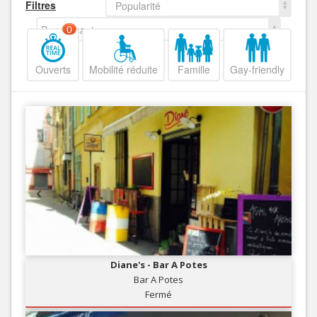
Filtres
Popularité
Decroissant
0
Ouverts
Mobilité réduite
Famille
Gay-friendly
Diane's - Bar A Potes
Bar A Potes
Fermé