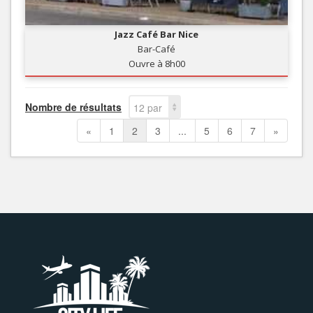
Jazz Café Bar Nice
Bar-Café
Ouvre à 8h00
Nombre de résultats
12 par
page
«
1
2
3
...
5
6
7
»