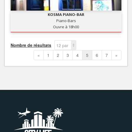
KOSMA PIANO-BAR
Piano-Bars
Ouvre à 18h00
Nombre de résultats
12 par
page
«
1
2
3
4
5
6
7
»