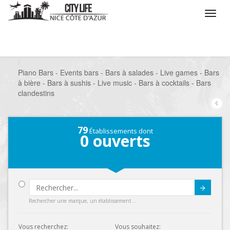
/
Que voulez vous faire ?
/
Sortir
/
Bars à thèmes
/
Piano Bars - Events bars - Bars à salades - Live games - Bars
à bière - Bars à sushis - Live music - Bars à cocktails - Bars
clandestins
79
Établissements dont
0
ouverts
Submit
Rechercher une marque, un établissement...
Vous recherchez:
Vous souhaitez: