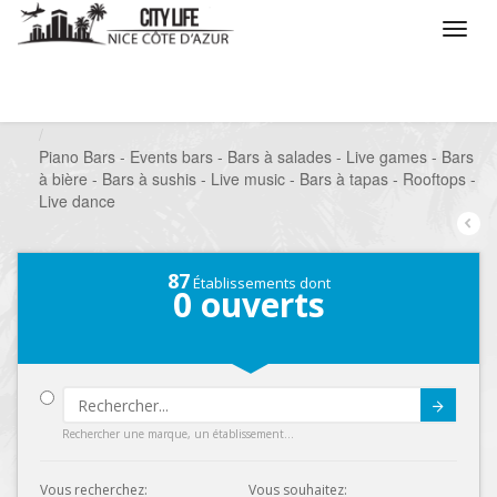
/
Que voulez vous faire ?
/
Sortir
/
Bars à thèmes
/
Piano Bars - Events bars - Bars à salades - Live games - Bars
à bière - Bars à sushis - Live music - Bars à tapas - Rooftops -
Live dance
87
Établissements dont
0
ouverts
Submit
Rechercher une marque, un établissement...
Vous recherchez:
Vous souhaitez: