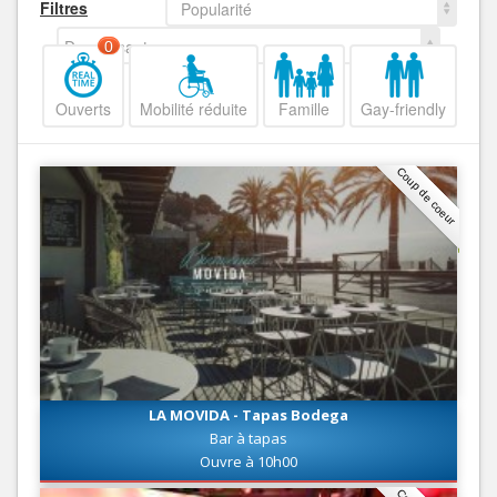
Filtres
Popularité
Decroissant
0
Ouverts
Mobilité réduite
Famille
Gay-friendly
Coup de coeur
LA MOVIDA - Tapas Bodega
Bar à tapas
Ouvre à 10h00