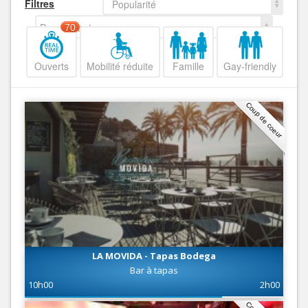
Filtres
Popularité
Decroissant
70
Ouverts
Mobilité réduite
Famille
Gay-friendly
Coup de coeur
LA MOVIDA - Tapas Bodega
Bar à tapas
10h00
2h00