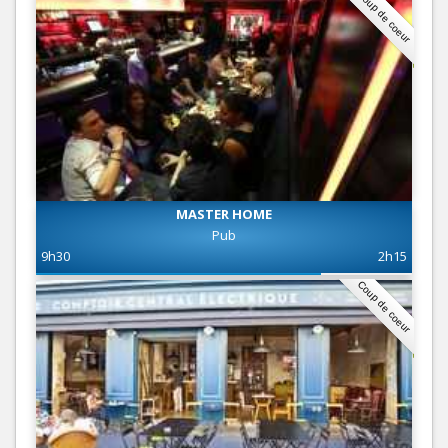
Coup de coeur
MASTER HOME
Pub
9h30
2h15
Coup de coeur