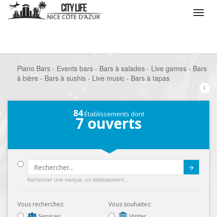
/
Que voulez vous faire ?
/
Sortir
/
Bars à thèmes
/
Piano Bars - Events bars - Bars à salades - Live games - Bars
à bière - Bars à sushis - Live music - Bars à tapas
84
Établissements dont
7
ouverts
Submit
Rechercher une marque, un établissement...
Vous recherchez:
Vous souhaitez:
Services
Visiter