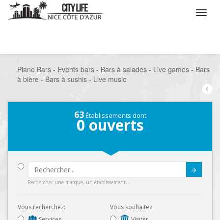
/
Que voulez vous faire ?
/
Sortir
/
Bars à thèmes
/
Piano Bars - Events bars - Bars à salades - Live games - Bars
à bière - Bars à sushis - Live music
63
Établissements dont
0
ouverts
Submit
Rechercher une marque, un établissement...
Vous recherchez:
Vous souhaitez:
Services
Visiter